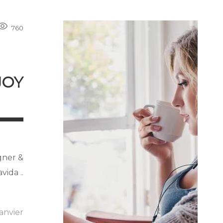
760
JOY
gner &
ida ..
janvier