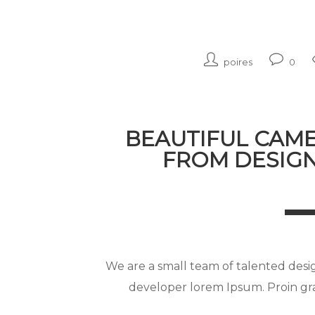
poires
0
BEAUTIFUL CAM
FROM DESIG
We are a small team of talented desi
developer lorem Ipsum. Proin grav