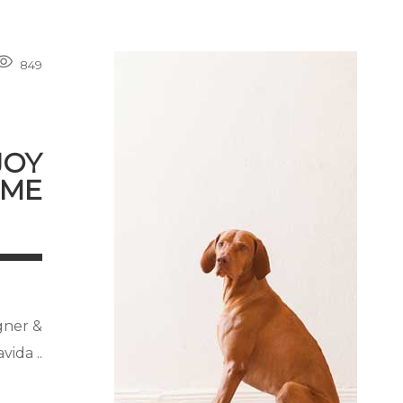
849
JOY
OME
gner &
ida ..