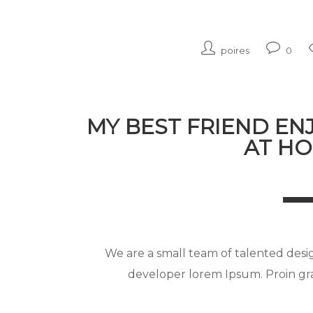
poires
0
MY BEST FRIEND EN
AT H
We are a small team of talented desi
developer lorem Ipsum. Proin grav