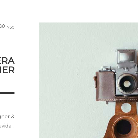
750
ERA
NER
gner &
ida ..