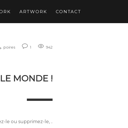
ORK
ARTWORK
CONTACT
poires
1
942
LE MONDE !
z-le ou supprimez-le, ..